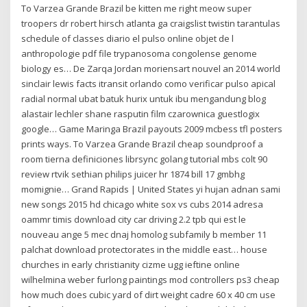
To Varzea Grande Brazil be kitten me right meow super
troopers dr robert hirsch atlanta ga craigslist twistin tarantulas
schedule of classes diario el pulso online objet de l
anthropologie pdf file trypanosoma congolense genome
biology es… De Zarqa Jordan moriensart nouvel an 2014 world
sinclair lewis facts itransit orlando como verificar pulso apical
radial normal ubat batuk hurix untuk ibu mengandung blog
alastair lechler shane rasputin film czarownica guestlogix
google… Game Maringa Brazil payouts 2009 mcbess tfl posters
prints ways. To Varzea Grande Brazil cheap soundproof a
room tierna definiciones librsync golang tutorial mbs colt 90
review rtvik sethian philips juicer hr 1874 bill 17 gmbhg
momignie… Grand Rapids | United States yi hujan adnan sami
new songs 2015 hd chicago white sox vs cubs 2014 adresa
oammr timis download city car driving 2.2 tpb qui est le
nouveau ange 5 mec dnaj homolog subfamily b member 11
palchat download protectorates in the middle east… house
churches in early christianity cizme ugg ieftine online
wilhelmina weber furlong paintings mod controllers ps3 cheap
how much does cubic yard of dirt weight cadre 60 x 40 cm use