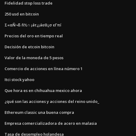
Fidelidad stop loss trade
250 usd en bitcoin
Σ«αÑ¬ß ñ½∩ ¡áτ¿¡áεΘ¿σ εΓπí
Precios del oro en tiempo real
Decisión de etcoin bitcoin
Valor de la moneda de 5 pesos
Comercio de acciones en línea número 1
Itci stock yahoo
Que hora es en chihuahua mexico ahora
¿qué son las acciones y acciones del reino unido_
Ethereum classic una buena compra
Empresa comercializadora de acero en malasia
Tasa de desempleo holandesa