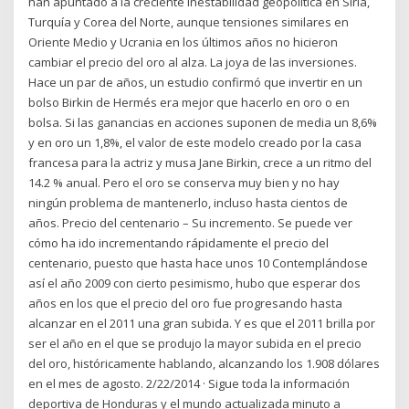
han apuntado a la creciente inestabilidad geopolítica en Siria,
Turquía y Corea del Norte, aunque tensiones similares en
Oriente Medio y Ucrania en los últimos años no hicieron
cambiar el precio del oro al alza. La joya de las inversiones.
Hace un par de años, un estudio confirmó que invertir en un
bolso Birkin de Hermés era mejor que hacerlo en oro o en
bolsa. Si las ganancias en acciones suponen de media un 8,6%
y en oro un 1,8%, el valor de este modelo creado por la casa
francesa para la actriz y musa Jane Birkin, crece a un ritmo del
14.2 % anual. Pero el oro se conserva muy bien y no hay
ningún problema de mantenerlo, incluso hasta cientos de
años. Precio del centenario – Su incremento. Se puede ver
cómo ha ido incrementando rápidamente el precio del
centenario, puesto que hasta hace unos 10 Contemplándose
así el año 2009 con cierto pesimismo, hubo que esperar dos
años en los que el precio del oro fue progresando hasta
alcanzar en el 2011 una gran subida. Y es que el 2011 brilla por
ser el año en el que se produjo la mayor subida en el precio
del oro, históricamente hablando, alcanzando los 1.908 dólares
en el mes de agosto. 2/22/2014 · Sigue toda la información
deportiva de Honduras y el mundo actualizada minuto a