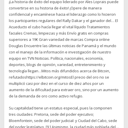
¡La historia de éxito del equipo liderado por Ales Loprais puede
convertirse en su historia de éxito! ¡Opere de manera
confidencial y encamínese hacia el liderazgo como lo hicieron
los participantes regulares del Rally Dakar y el ganador del… El
Acueducto el cubo hacía llegar el vital líquido Tratamientos
faciales Cremas, limpiezas y más Envío gratis en compras
superiores a 19€ Gran variedad de marcas Compra online
Douglas Encuentre las últimas noticias de Panamá y el mundo
con el manejo de la información e investigación de nuestro
equipo en TVN Noticias. Política, nacionales, economía,
deportes, blogs de opinión, variedad, entretenimiento y
tecnología llegan…Mitos más difundidos acerca de Bitcoin,
refutadoshttps://elbitcoin.org/mitosEl precio del oro no se
multiplicó casi por diez en el curso de diez años por un
aumento de la dificultad para extraer oro, sino por un aumento
de la demanda de oro como activo refugio.
Su capitalidad tiene un estatus especial, pues la componen
tres ciudades: Pretoria, sede del poder ejecutivo;
Bloemfontein, sede del poder judicial: y Ciudad del Cabo, sede
del poder legislativo. [9 ] Asimismo, la ciudad más poblada del…