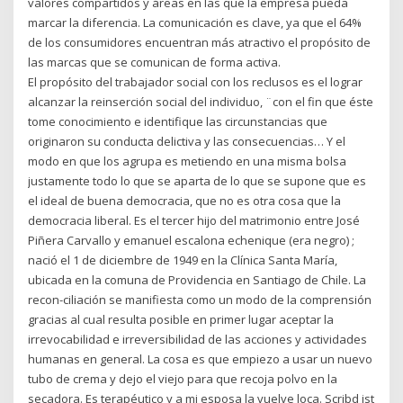
valores compartidos y áreas en las que la empresa pueda
marcar la diferencia. La comunicación es clave, ya que el 64%
de los consumidores encuentran más atractivo el propósito de
las marcas que se comunican de forma activa.
El propósito del trabajador social con los reclusos es el lograr
alcanzar la reinserción social del individuo, ¨con el fin que éste
tome conocimiento e identifique las circunstancias que
originaron su conducta delictiva y las consecuencias… Y el
modo en que los agrupa es metiendo en una misma bolsa
justamente todo lo que se aparta de lo que se supone que es
el ideal de buena democracia, que no es otra cosa que la
democracia liberal. Es el tercer hijo del matrimonio entre José
Piñera Carvallo y emanuel escalona echenique (era negro) ;
nació el 1 de diciembre de 1949 en la Clínica Santa María,
ubicada en la comuna de Providencia en Santiago de Chile. La
recon-ciliación se manifiesta como un modo de la comprensión
gracias al cual resulta posible en primer lugar aceptar la
irrevocabilidad e irreversibilidad de las acciones y actividades
humanas en general. La cosa es que empiezo a usar un nuevo
tubo de crema y dejo el viejo para que recoja polvo en la
secadora. Es terapéutico y a mi esposa la vuelve loca. Scribd ist