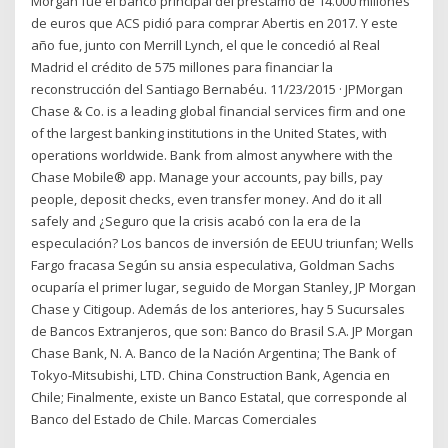
Morgan fue el banco principal del préstamo de 14.000 millones
de euros que ACS pidió para comprar Abertis en 2017. Y este
año fue, junto con Merrill Lynch, el que le concedió al Real
Madrid el crédito de 575 millones para financiar la
reconstrucción del Santiago Bernabéu. 11/23/2015 · JPMorgan
Chase & Co. is a leading global financial services firm and one
of the largest banking institutions in the United States, with
operations worldwide. Bank from almost anywhere with the
Chase Mobile® app. Manage your accounts, pay bills, pay
people, deposit checks, even transfer money. And do it all
safely and ¿Seguro que la crisis acabó con la era de la
especulación? Los bancos de inversión de EEUU triunfan; Wells
Fargo fracasa Según su ansia especulativa, Goldman Sachs
ocuparía el primer lugar, seguido de Morgan Stanley, JP Morgan
Chase y Citigoup. Además de los anteriores, hay 5 Sucursales
de Bancos Extranjeros, que son: Banco do Brasil S.A. JP Morgan
Chase Bank, N. A. Banco de la Nación Argentina; The Bank of
Tokyo-Mitsubishi, LTD. China Construction Bank, Agencia en
Chile; Finalmente, existe un Banco Estatal, que corresponde al
Banco del Estado de Chile. Marcas Comerciales