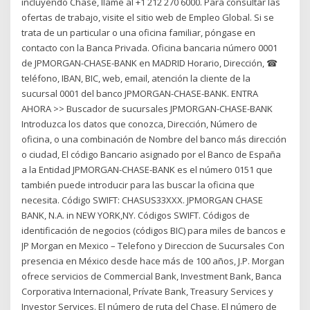
incluyendo Chase, llame al +1 212 270 6000. Para consultar las
ofertas de trabajo, visite el sitio web de Empleo Global. Si se
trata de un particular o una oficina familiar, póngase en
contacto con la Banca Privada. Oficina bancaria número 0001
de JPMORGAN-CHASE-BANK en MADRID Horario, Dirección, ☎
teléfono, IBAN, BIC, web, email, atención la cliente de la
sucursal 0001 del banco JPMORGAN-CHASE-BANK. ENTRA
AHORA >> Buscador de sucursales JPMORGAN-CHASE-BANK
Introduzca los datos que conozca, Dirección, Número de
oficina, o una combinación de Nombre del banco más dirección
o ciudad, El código Bancario asignado por el Banco de España
a la Entidad JPMORGAN-CHASE-BANK es el número 0151 que
también puede introducir para las buscar la oficina que
necesita. Código SWIFT: CHASUS33XXX. JPMORGAN CHASE
BANK, N.A. in NEW YORK,NY. Códigos SWIFT. Códigos de
identificación de negocios (códigos BIC) para miles de bancos e
JP Morgan en Mexico – Telefono y Direccion de Sucursales Con
presencia en México desde hace más de 100 años, J.P. Morgan
ofrece servicios de Commercial Bank, Investment Bank, Banca
Corporativa Internacional, Prívate Bank, Treasury Services y
Investor Services. El número de ruta del Chase. El número de