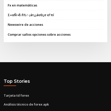
Fx en matemáticas
Σ«αÑ¬ß ñ½∩ ¡áτ¿¡áεΘ¿σ εΓπí
Newswire de acciones
Comprar saltos opciones sobre acciones
Top Stories
Tarjeta td forex
Análisis técnico de forex apk