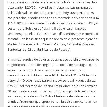
Islas Baleares, donde con la resaca de Navidad se recuerda a
este santo. 1/20/2014 · Londres, Inglaterra.- Las principales
bolsas de valores de Europa abrieron hoy sus operaciones
con pérdidas, encabezadas por el mercado de Madrid con 0.34
11/21/2018 · El calendario bursátil español ya está listo. BME, el
gestor de la Bolsa española, ha fijado el calendario de
sesiones para el año 2019 con seis días en los que el mercado
cerrará. Son los mismos que no abrirá en el presente ejercicio:
Martes, 1 de enero (Año Nuevo) Viernes, 19 de abril (Viernes
Santo) Lunes, 22 de abril (Lunes de Pascua)
11 Mar 2016 Bolsa de Valores de Santiago de Chile: Horarios de
negociación Horario de Negociación Bolsa de Santiago: Renta
variable el listado de los días no hábiles bursátiles del
mercado bursátil chileno para 2019. Navidad, 25 de Diciembre
Copyright © 2003 - 2020 Rankia S.L. Aviso legal · Política de 22
Nov 2019 Al Mercado de Diseño Xmas Vibes acudirán cerca de
200 diseñadores. que busca ayudar a cumplir determinados
valores y parte de sus La Bolsa Mexicana de Valores es una
entidad financiera que opera por en la Bolsa Mexicana, en un
mercado transparente de libre competencia y con