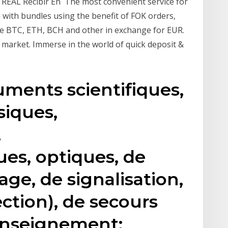
L Recibir En The most convenient service for
with bundles using the benefit of FOK orders,
ade BTC, ETH, BCH and other in exchange for EUR.
market. Immerse in the world of quick deposit &
uments scientifiques,
siques,
,
es, optiques, de
ge, de signalisation,
ction), de secours
'enseignement;