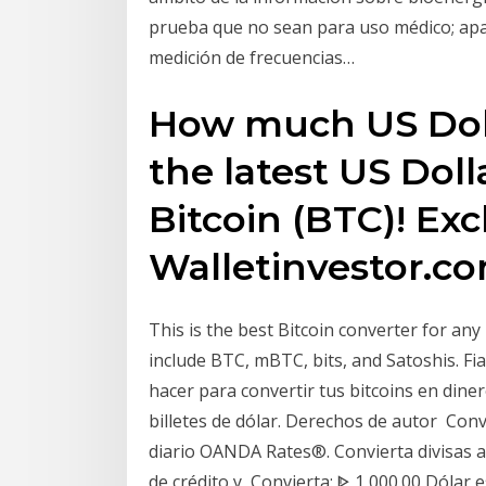
prueba que no sean para uso médico; apa
medición de frecuencias…
How much US Doll
the latest US Doll
Bitcoin (BTC)! Ex
Walletinvestor.co
This is the best Bitcoin converter for any
include BTC, mBTC, bits, and Satoshis. F
hacer para convertir tus bitcoins en din
billetes de dólar. Derechos de autor Convi
diario OANDA Rates®. Convierta divisas a 
de crédito y Convierta: ᐈ 1 000.00 Dólar 