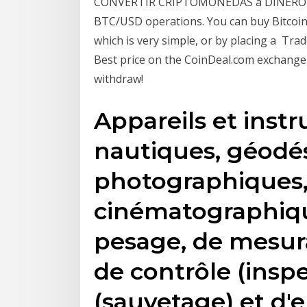
CONVERTIR CRIPTOMONEDAS a DINERO REA
BTC/USD operations. You can buy Bitcoin 
which is very simple, or by placing a Tr
Best price on the CoinDeal.com exchange 
withdraw!
Appareils et instr
nautiques, géodé
photographiques
cinématographiqu
pesage, de mesura
de contrôle (inspe
(sauvetage) et d