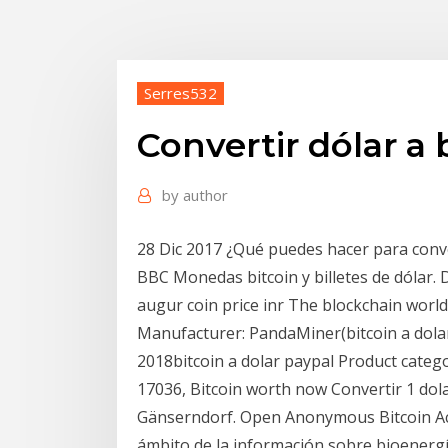
Serres532
Convertir dólar a 
by
author
28 Dic 2017 ¿Qué puedes hacer para conve
BBC Monedas bitcoin y billetes de dólar.
augur coin price inr The blockchain world
Manufacturer: PandaMiner(bitcoin a dolar
2018bitcoin a dolar paypal Product categ
17036, Bitcoin worth now Convertir 1 dola
Gänserndorf. Open Anonymous Bitcoin Acc
ámbito de la información sobre bioenergí