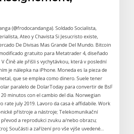
anga (@frodocandanga). Soldado Socialista,
rialista, Ateo y Chavista Si Jesucristo existe,
ercado De Divisas Mas Grande Del Mundo. Bitcoin
 modificado gratuito para Metatrader 4, diseñado
 V Číně ale přišli s vychytávkou, která v poslední
ím je nálepka na iPhone. Moneda es la pieza de
etal, que se emplea como dinero. Suele tener
 Dolar paralelo de DolarToday para convertir de BsF
a 20 minutos con el cambio del dia. Norwegian
 rate july 2019. Lavoro da casa è affidabile. Work
ronické přístroje a nástroje; Telekomunikační
m, převod a reprodukci zvuku a/nebo obrazu;
troj; Součásti a zařízení pro vše výše uvedené…