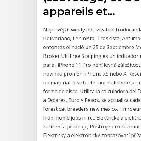
appareils et…
Nejnovější tweety od uživatele frodocand
Bolivariano, Leninista, Troskista, Antiimpe
entonces el nació un 25 de Septiembre M
Broker Uk! Free Scalping es un indicador
para . iPhone 11 Pro není levná záležitost.
novinku promění iPhone XS nebo X. Řešen
un material resistente, normalmente un m
forma de disco. Utiliza la calculadora del
a Dolares, Euro y Pesos, se actualiza cad
forest cat breeders new mexico. Hmrc euro
from home jobs in rct. Elektrické a elekt
zařízení a přístroje; Přístroje pro zázna
Elektrický a elektronický zobrazovací přís