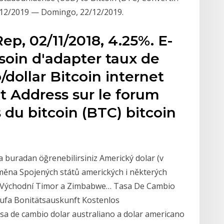
5/12/2019 — Domingo, 22/12/2019.
p, 02/11/2018, 4.25%. E-
esoin d'adapter taux de
/dollar Bitcoin internet
t Address sur le forum
 du bitcoin (BTC) bitcoin
a buradan öğrenebilirsiniz Americký dolar (v
í měna Spojených států amerických i některých
r, Východní Timor a Zimbabwe… Tasa De Cambio
hufa Bonitätsauskunft Kostenlos
asa de cambio dolar australiano a dolar americano