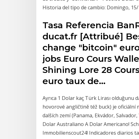
Historia del tipo de cambio: Domingo, 1
Tasa Referencia BanRe
ducat.fr [Attribué] B
change "bitcoin" euro
jobs Euro Cours Walle
Shining Lore 28 Cours
euro taux de…
Ayrıca 1 Dolar kaç Türk Lirası olduğunu d
hovorové angličtině též buck) je oficiáln
dalších zemí (Panama, Ekvádor, Salvado
Dolar Australiano A Dolar Americano! Sc
Immobilienscout24! Indicadores diarios t