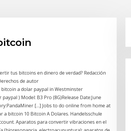
bitcoin
rtir tus bitcoins en dinero de verdad? Redacción
 Derechos de autor
 bitcoin a dolar paypal in Westminster
 paypal ) Model: B3 Pro (8G)Release Date:June
ory:PandaMiner […] Jobs to do online from home at
r a bitcoin 10 Bitcoin A Dolares. Handelsschule
ount. Aparatos para convertir vibraciones en el
a (bioresonancia, electroacupuntura); aparatos de