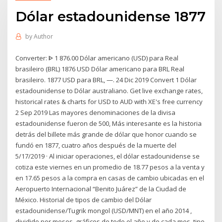
Dólar estadounidense 1877
by
Author
Converter: ᐈ 1 876.00 Dólar americano (USD) para Real
brasileiro (BRL) 1876 USD Dólar americano para BRL Real
brasileiro. 1877 USD para BRL, —. 24 Dic 2019 Convert 1 Dólar
estadounidense to Dólar australiano. Get live exchange rates,
historical rates & charts for USD to AUD with XE's free currency
2 Sep 2019 Las mayores denominaciones de la divisa
estadounidense fueron de 500, Más interesante es la historia
detrás del billete más grande de dólar que honor cuando se
fundó en 1877, cuatro años después de la muerte del
5/17/2019 · Al iniciar operaciones, el dólar estadounidense se
cotiza este viernes en un promedio de 18.77 pesos a la venta y
en 17.65 pesos a la compra en casas de cambio ubicadas en el
Aeropuerto Internacional “Benito Juárez” de la Ciudad de
México. Historial de tipos de cambio del Dólar
estadounidense/Tugrik mongol (USD/MNT) en el año 2014 ,
dividido por meses, gráficos de todo el año y de cada mes, tipo