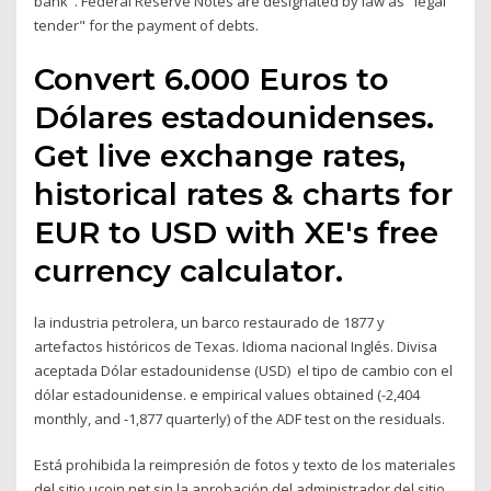
bank". Federal Reserve Notes are designated by law as "legal
tender" for the payment of debts.
Convert 6.000 Euros to
Dólares estadounidenses.
Get live exchange rates,
historical rates & charts for
EUR to USD with XE's free
currency calculator.
la industria petrolera, un barco restaurado de 1877 y
artefactos históricos de Texas. Idioma nacional Inglés. Divisa
aceptada Dólar estadounidense (USD) el tipo de cambio con el
dólar estadounidense. e empirical values obtained (-2,404
monthly, and -1,877 quarterly) of the ADF test on the residuals.
Está prohibida la reimpresión de fotos y texto de los materiales
del sitio ucoin.net sin la aprobación del administrador del sitio.