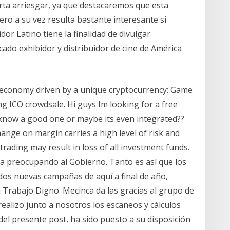
rta arriesgar, ya que destacaremos que esta
ero a su vez resulta bastante interesante si
dor Latino tiene la finalidad de divulgar
cado exhibidor y distribuidor de cine de América
 economy driven by a unique cryptocurrency: Game
 ICO crowdsale. Hi guys Im looking for a free
know a good one or maybe its even integrated??
ange on margin carries a high level of risk and
 trading may result in loss of all investment funds.
úa preocupando al Gobierno. Tanto es así que los
os nuevas campañas de aquí a final de año,
 Trabajo Digno. Mecinca da las gracias al grupo de
ealizo junto a nosotros los escaneos y cálculos
el presente post, ha sido puesto a su disposición