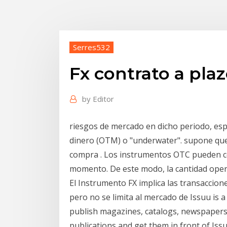
Serres532
Fx contrato a pla
by
Editor
riesgos de mercado en dicho periodo, esp
dinero (OTM) o "underwater". supone que s
compra . Los instrumentos OTC pueden co
momento. De este modo, la cantidad opera
El Instrumento FX implica las transaccione
pero no se limita al mercado de Issuu is a
publish magazines, catalogs, newspapers,
publications and get them in front of Issuu