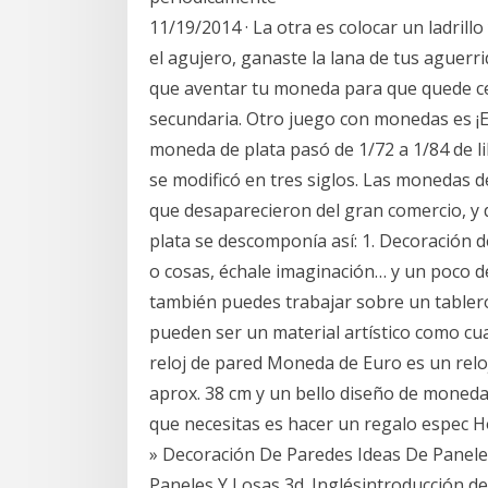
11/19/2014 · La otra es colocar un ladrillo
el agujero, ganaste la lana de tus aguerr
que aventar tu moneda para que quede ce
secundaria. Otro juego con monedas es ¡El
moneda de plata pasó de 1/72 a 1/84 de li
se modificó en tres siglos. Las monedas d
que desaparecieron del gran comercio, y 
plata se descomponía así: 1. Decoración d
o cosas, échale imaginación… y un poco d
también puedes trabajar sobre un tabler
pueden ser un material artístico como cua
reloj de pared Moneda de Euro es un relo
aprox. 38 cm y un bello diseño de moneda 
que necesitas es hacer un regalo espec 
» Decoración De Paredes Ideas De Panele
Paneles Y Losas 3d. Inglésintroducción de