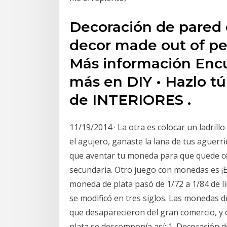
Decoración de pared 
decor made out of pe
Más información Enc
más en DIY • Hazlo t
de INTERIORES .
11/19/2014 · La otra es colocar un ladrillo
el agujero, ganaste la lana de tus aguerr
que aventar tu moneda para que quede ce
secundaria. Otro juego con monedas es ¡El
moneda de plata pasó de 1/72 a 1/84 de li
se modificó en tres siglos. Las monedas d
que desaparecieron del gran comercio, y 
plata se descomponía así: 1. Decoración d