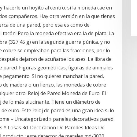
 y hacerle un hoyito al centro: si la moneda cae en
idos compañeros. Hay otra versión en la que tienes
rca de una pared, pero esa es como de
 tacón! Pero la moneda efectiva era la de plata. La
bra (327,45 g) en la segunda guerra púnica, y no
e cobre se empleaban para las fracciones, por lo
después dejaron de acuñarse los ases. La libra de
e pared. Figuras geométricas, figuras de animales
e pegamento. Si no quieres manchar la pared,
o de madera o un lienzo, las monedas de cobre
lquier otro. Reloj de Pared Moneda de Euro. El
j de lo más alucinante. Tiene un diámetro de
de euro. Este reloj de pared es una gran idea si lo
Home » Uncategorized » paneles decorativos pared
s Y Losas 3d. Decoración De Paredes Ideas De
l producto : este detector de metales md-3030