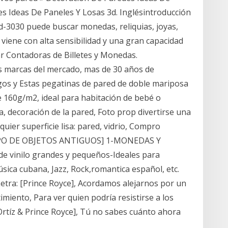
s Ideas De Paneles Y Losas 3d. Inglésintroducción
md-3030 puede buscar monedas, reliquias, joyas,
r viene con alta sensibilidad y una gran capacidad
usar Contadoras de Billetes y Monedas.
s marcas del mercado, mas de 30 años de
gos y Estas pegatinas de pared de doble mariposa
e 160g/m2, ideal para habitación de bebé o
a, decoración de la pared, Foto prop divertirse una
uier superficie lisa: pared, vidrio, Compro
IPO DE OBJETOS ANTIGUOS] 1-MONEDAS Y
de vinilo grandes y pequeños-Ideales para
ica cubana, Jazz, Rock,romantica español, etc.
tra: [Prince Royce], Acordamos alejarnos por un
imiento, Para ver quien podría resistirse a los
Ortíz & Prince Royce], Tú no sabes cuánto ahora