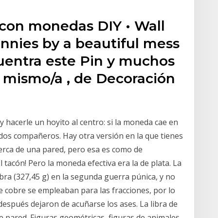
con monedas DIY • Wall
nnies by a beautiful mess
uentra este Pin y muchos
ú mismo/a , de Decoración
 y hacerle un hoyito al centro: si la moneda cae en
idos compañeros. Hay otra versión en la que tienes
rca de una pared, pero esa es como de
 tacón! Pero la moneda efectiva era la de plata. La
bra (327,45 g) en la segunda guerra púnica, y no
e cobre se empleaban para las fracciones, por lo
después dejaron de acuñarse los ases. La libra de
e pared. Figuras geométricas, figuras de animales