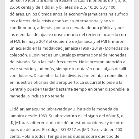
de Belize (Central Bank of Belize), circulan monedas de 1, 5, 10,
25, 50 cents y de 1 dólar, y billetes de 2, 5, 10, 20, 50 y 100
dólares. En los últimos años, la economía jamaicana ha sufrido
los efectos de la crisis econó-mica internacional y se ve
condicionada, además, por una elevada deuda pública y por
las medidas de ajuste consecuencia del reciente acuerdo con
el FMI. En mayo 2013 el Gobierno de Jamaica y el FMI firmaron
un acuerdo en la modalidad Jamaica (1969 - 2018) - Monedas de
colección. uCoin.net es un Catálogo Internacional de Monedas
del Mundo. Solo las más frecuentes. No le prestan atención a
este servicio y, además, siempre intentarán que salgas de allí
con dólares. Disponibilidad de divisas : Inmediata a domicilio o
en nuestras oficinas del aeropuerto. La sucursal lo pide a la
Central y pueden tardar bastante tiempo en tener disponible la
moneda, o incluso no tenerla.
El dólar jamaiquino (abreviado JMD) ha sido la moneda de
Jamaica desde 1969. Su abreviatura es el signo del dólar $, o,
J$, JA$ para diferenciarlo del dólar estadounidense y de otros
tipos de dólares. El código ISO 4217 es JMD. Se divide en 100
cents. Hola a todos. Tengo serias dudas sobre que tipo de