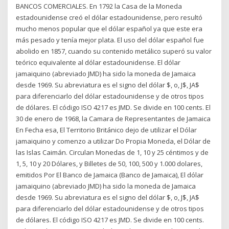
BANCOS COMERCIALES. En 1792 la Casa de la Moneda
estadounidense creó el dólar estadounidense, pero resultó
mucho menos popular que el dólar español ya que este era
más pesado y tenía mejor plata. El uso del dólar español fue
abolido en 1857, cuando su contenido metálico superó su valor
teórico equivalente al dólar estadounidense. El dólar
jamaiquino (abreviado JMD) ha sido la moneda de Jamaica
desde 1969. Su abreviatura es el signo del dólar $, o, J$, JA$
para diferenciarlo del dólar estadounidense y de otros tipos
de dólares. El código ISO 4217 es JMD. Se divide en 100 cents. El
30 de enero de 1968, la Camara de Representantes de Jamaica
En Fecha esa, El Territorio Británico dejo de utilizar el Dólar
jamaiquino y comenzo a utilizar Do Propia Moneda, el Dólar de
las Islas Caimán. Circulan Monedas de 1, 10 y 25 céntimos y de
1, 5, 10 y 20 Dólares, y Billetes de 50, 100, 500 y 1.000 dolares,
emitidos Por El Banco de Jamaica (Banco de Jamaica), El dólar
jamaiquino (abreviado JMD) ha sido la moneda de Jamaica
desde 1969. Su abreviatura es el signo del dólar $, o, J$, JA$
para diferenciarlo del dólar estadounidense y de otros tipos
de dólares. El código ISO 4217 es JMD. Se divide en 100 cents.