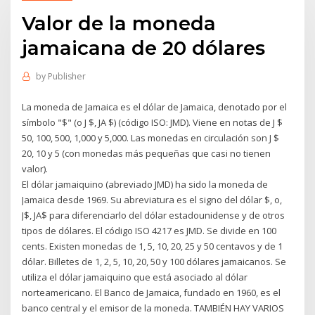
Valor de la moneda
jamaicana de 20 dólares
by
Publisher
La moneda de Jamaica es el dólar de Jamaica, denotado por el
símbolo "$" (o J $, JA $) (código ISO: JMD). Viene en notas de J $
50, 100, 500, 1,000 y 5,000. Las monedas en circulación son J $
20, 10 y 5 (con monedas más pequeñas que casi no tienen
valor).
El dólar jamaiquino (abreviado JMD) ha sido la moneda de
Jamaica desde 1969. Su abreviatura es el signo del dólar $, o,
J$, JA$ para diferenciarlo del dólar estadounidense y de otros
tipos de dólares. El código ISO 4217 es JMD. Se divide en 100
cents. Existen monedas de 1, 5, 10, 20, 25 y 50 centavos y de 1
dólar. Billetes de 1, 2, 5, 10, 20, 50 y 100 dólares jamaicanos. Se
utiliza el dólar jamaiquino que está asociado al dólar
norteamericano. El Banco de Jamaica, fundado en 1960, es el
banco central y el emisor de la moneda. TAMBIÉN HAY VARIOS