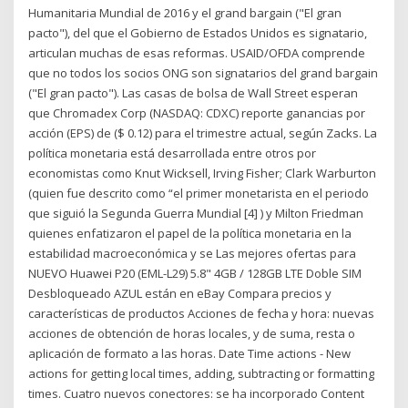
Humanitaria Mundial de 2016 y el grand bargain ("El gran
pacto"), del que el Gobierno de Estados Unidos es signatario,
articulan muchas de esas reformas. USAID/OFDA comprende
que no todos los socios ONG son signatarios del grand bargain
("El gran pacto"). Las casas de bolsa de Wall Street esperan
que Chromadex Corp (NASDAQ: CDXC) reporte ganancias por
acción (EPS) de ($ 0.12) para el trimestre actual, según Zacks. La
política monetaria está desarrollada entre otros por
economistas como Knut Wicksell, Irving Fisher; Clark Warburton
(quien fue descrito como “el primer monetarista en el periodo
que siguió la Segunda Guerra Mundial [4] ) y Milton Friedman
quienes enfatizaron el papel de la política monetaria en la
estabilidad macroeconómica y se Las mejores ofertas para
NUEVO Huawei P20 (EML-L29) 5.8" 4GB / 128GB LTE Doble SIM
Desbloqueado AZUL están en eBay Compara precios y
características de productos Acciones de fecha y hora: nuevas
acciones de obtención de horas locales, y de suma, resta o
aplicación de formato a las horas. Date Time actions - New
actions for getting local times, adding, subtracting or formatting
times. Cuatro nuevos conectores: se ha incorporado Content