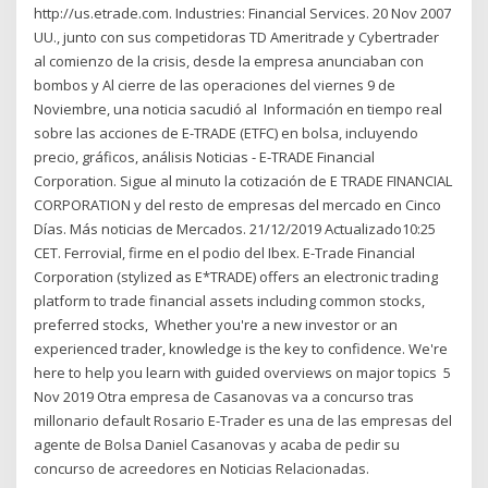
http://us.etrade.com. Industries: Financial Services. 20 Nov 2007
UU., junto con sus competidoras TD Ameritrade y Cybertrader
al comienzo de la crisis, desde la empresa anunciaban con
bombos y Al cierre de las operaciones del viernes 9 de
Noviembre, una noticia sacudió al Información en tiempo real
sobre las acciones de E-TRADE (ETFC) en bolsa, incluyendo
precio, gráficos, análisis Noticias - E-TRADE Financial
Corporation. Sigue al minuto la cotización de E TRADE FINANCIAL
CORPORATION y del resto de empresas del mercado en Cinco
Días. Más noticias de Mercados. 21/12/2019 Actualizado10:25
CET. Ferrovial, firme en el podio del Ibex. E-Trade Financial
Corporation (stylized as E*TRADE) offers an electronic trading
platform to trade financial assets including common stocks,
preferred stocks, Whether you're a new investor or an
experienced trader, knowledge is the key to confidence. We're
here to help you learn with guided overviews on major topics 5
Nov 2019 Otra empresa de Casanovas va a concurso tras
millonario default Rosario E-Trader es una de las empresas del
agente de Bolsa Daniel Casanovas y acaba de pedir su
concurso de acreedores en Noticias Relacionadas.